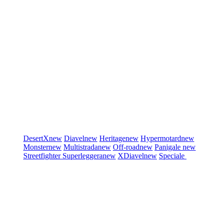
DesertX
new
Diavel
new
Heritage
new
Hypermotard
new
Monster
new
Multistrada
new
Off-road
new
Panigale
new
Streetfighter
Superleggera
new
XDiavel
new
Speciale