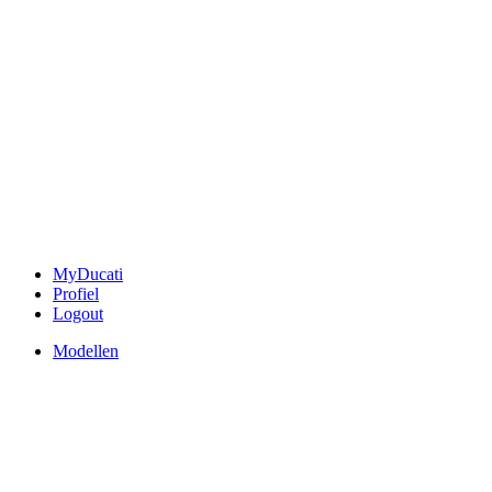
MyDucati
Profiel
Logout
Modellen