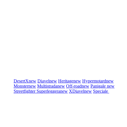
DesertX
new
Diavel
new
Heritage
new
Hypermotard
new
Monster
new
Multistrada
new
Off-road
new
Panigale
new
Streetfighter
Superleggera
new
XDiavel
new
Speciale