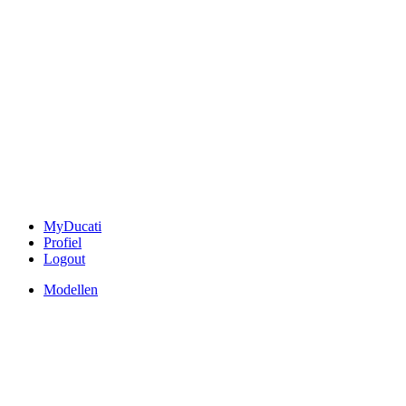
MyDucati
Profiel
Logout
Modellen