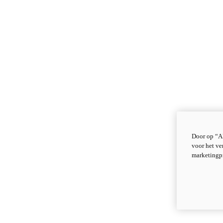
Door op “Al
voor het ve
marketingp