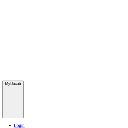
MyDucati
Login