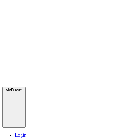
MyDucati
Login