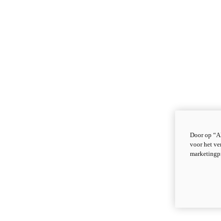
Door op “Al
voor het ve
marketingp