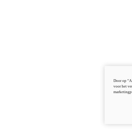
Door op “Al
voor het ve
marketingp