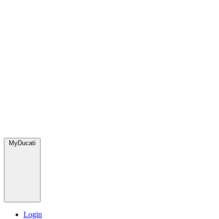
MyDucati
Login