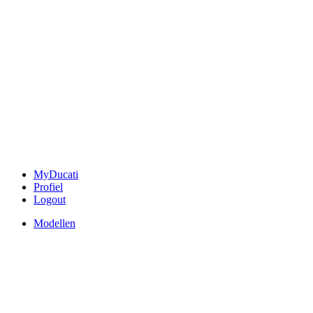
MyDucati
Profiel
Logout
Modellen