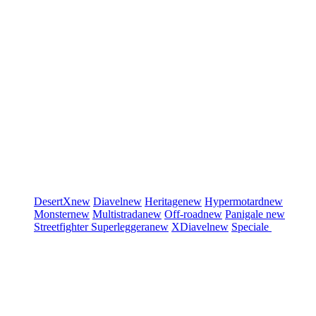
DesertX
new
Diavel
new
Heritage
new
Hypermotard
new
Monster
new
Multistrada
new
Off-road
new
Panigale
new
Streetfighter
Superleggera
new
XDiavel
new
Speciale