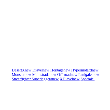
DesertX
new
Diavel
new
Heritage
new
Hypermotard
new
Monster
new
Multistrada
new
Off-road
new
Panigale
new
Streetfighter
Superleggera
new
XDiavel
new
Speciale