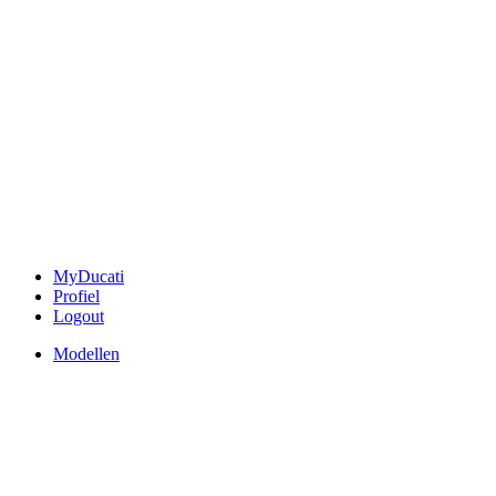
MyDucati
Profiel
Logout
Modellen