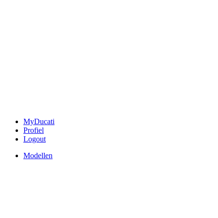
MyDucati
Profiel
Logout
Modellen