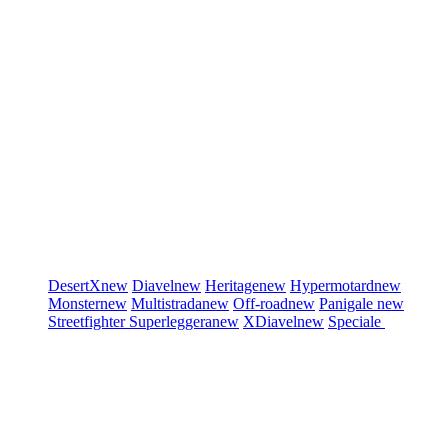
DesertX
new
Diavel
new
Heritage
new
Hypermotard
new
Monster
new
Multistrada
new
Off-road
new
Panigale
new
Streetfighter
Superleggera
new
XDiavel
new
Speciale