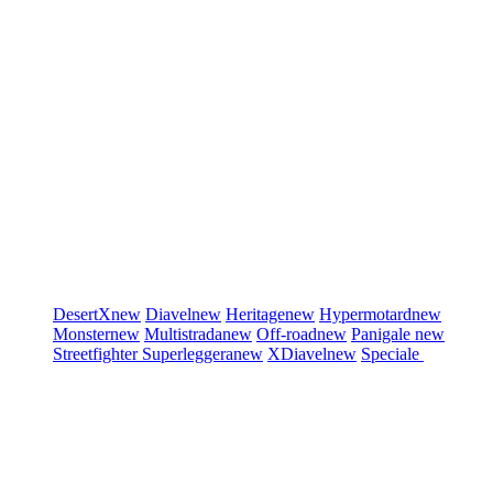
DesertX
new
Diavel
new
Heritage
new
Hypermotard
new
Monster
new
Multistrada
new
Off-road
new
Panigale
new
Streetfighter
Superleggera
new
XDiavel
new
Speciale