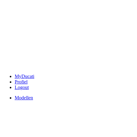
MyDucati
Profiel
Logout
Modellen