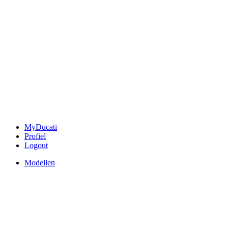
MyDucati
Profiel
Logout
Modellen