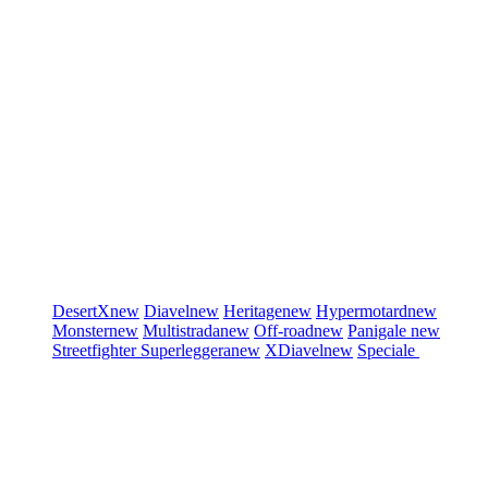
DesertX
new
Diavel
new
Heritage
new
Hypermotard
new
Monster
new
Multistrada
new
Off-road
new
Panigale
new
Streetfighter
Superleggera
new
XDiavel
new
Speciale