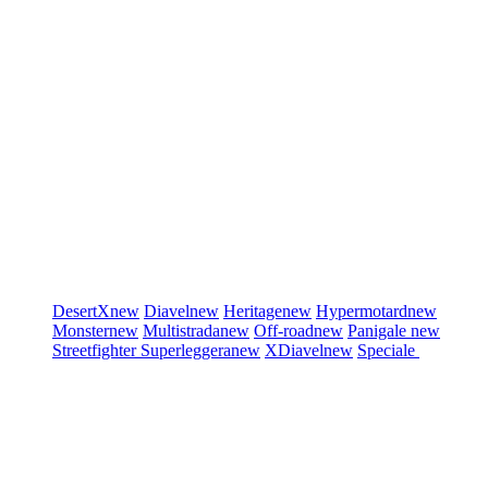
DesertX
new
Diavel
new
Heritage
new
Hypermotard
new
Monster
new
Multistrada
new
Off-road
new
Panigale
new
Streetfighter
Superleggera
new
XDiavel
new
Speciale