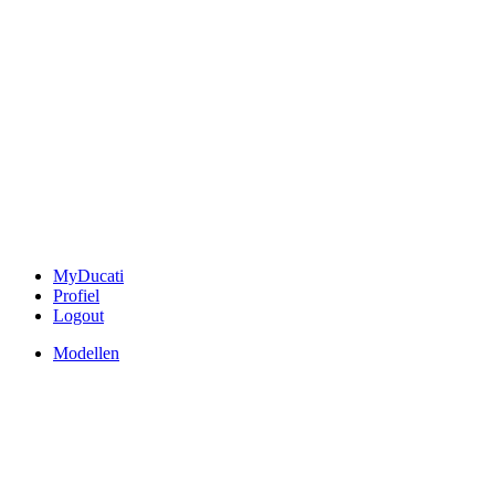
MyDucati
Profiel
Logout
Modellen