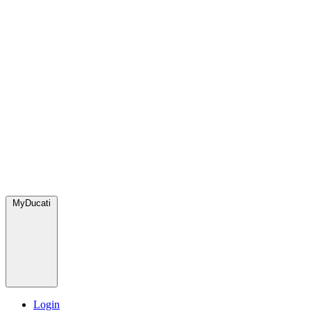
MyDucati
Login