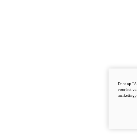
Door op “Al
voor het ve
marketingp