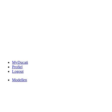
MyDucati
Profiel
Logout
Modellen