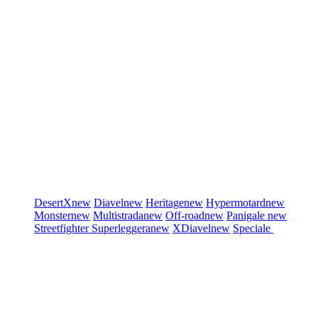
DesertX
new
Diavel
new
Heritage
new
Hypermotard
new
Monster
new
Multistrada
new
Off-road
new
Panigale
new
Streetfighter
Superleggera
new
XDiavel
new
Speciale