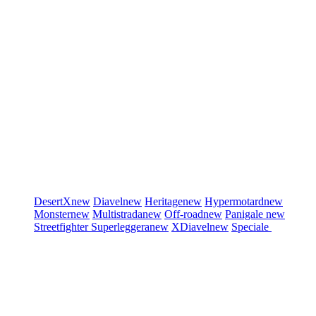
DesertX
new
Diavel
new
Heritage
new
Hypermotard
new
Monster
new
Multistrada
new
Off-road
new
Panigale
new
Streetfighter
Superleggera
new
XDiavel
new
Speciale