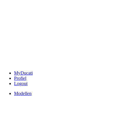
MyDucati
Profiel
Logout
Modellen