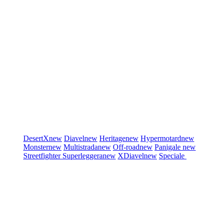
DesertX
new
Diavel
new
Heritage
new
Hypermotard
new
Monster
new
Multistrada
new
Off-road
new
Panigale
new
Streetfighter
Superleggera
new
XDiavel
new
Speciale