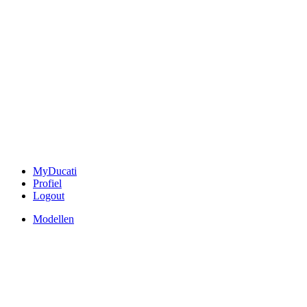
MyDucati
Profiel
Logout
Modellen