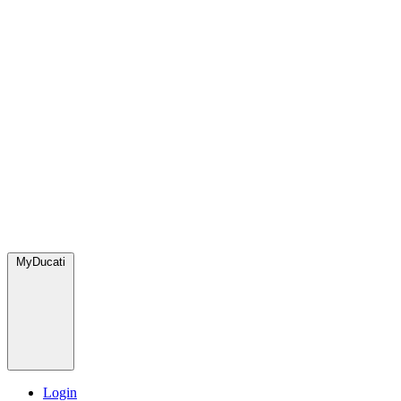
MyDucati
Login