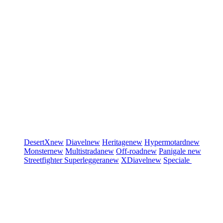
DesertX
new
Diavel
new
Heritage
new
Hypermotard
new
Monster
new
Multistrada
new
Off-road
new
Panigale
new
Streetfighter
Superleggera
new
XDiavel
new
Speciale