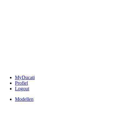
MyDucati
Profiel
Logout
Modellen