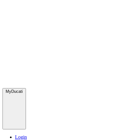
MyDucati
Login