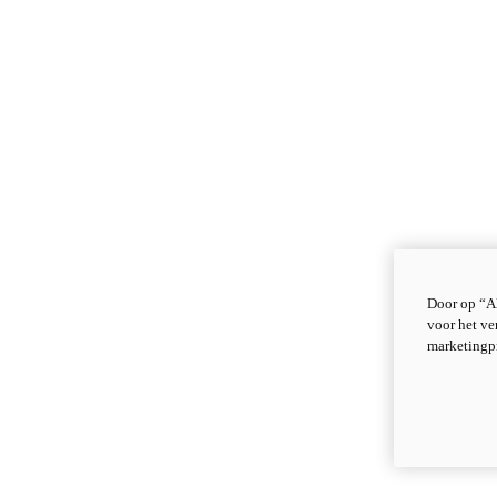
Door op “Al
voor het ve
marketingp