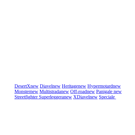
DesertX
new
Diavel
new
Heritage
new
Hypermotard
new
Monster
new
Multistrada
new
Off-road
new
Panigale
new
Streetfighter
Superleggera
new
XDiavel
new
Speciale