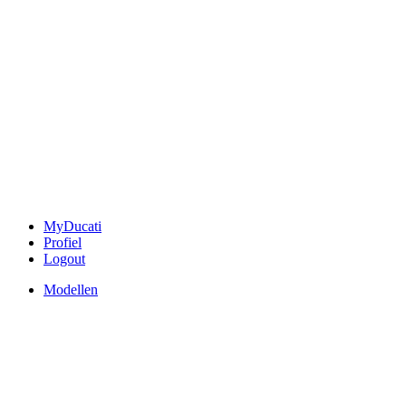
MyDucati
Profiel
Logout
Modellen