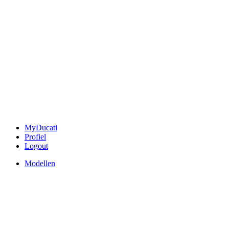
MyDucati
Profiel
Logout
Modellen