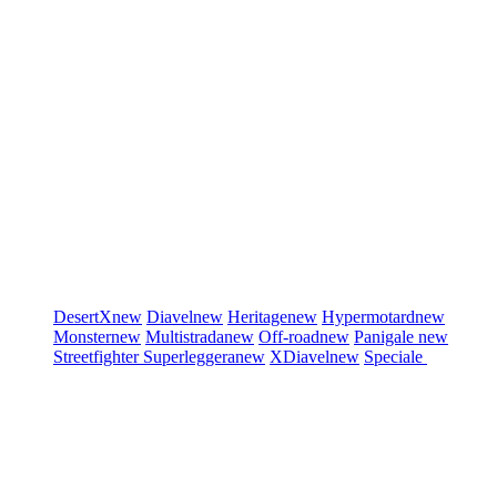
DesertX
new
Diavel
new
Heritage
new
Hypermotard
new
Monster
new
Multistrada
new
Off-road
new
Panigale
new
Streetfighter
Superleggera
new
XDiavel
new
Speciale