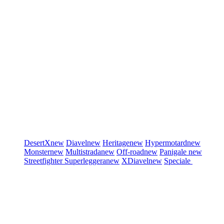
DesertX
new
Diavel
new
Heritage
new
Hypermotard
new
Monster
new
Multistrada
new
Off-road
new
Panigale
new
Streetfighter
Superleggera
new
XDiavel
new
Speciale