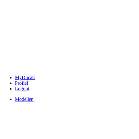
MyDucati
Profiel
Logout
Modellen