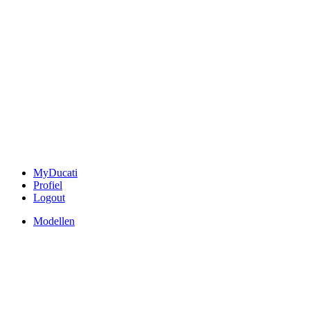
MyDucati
Profiel
Logout
Modellen