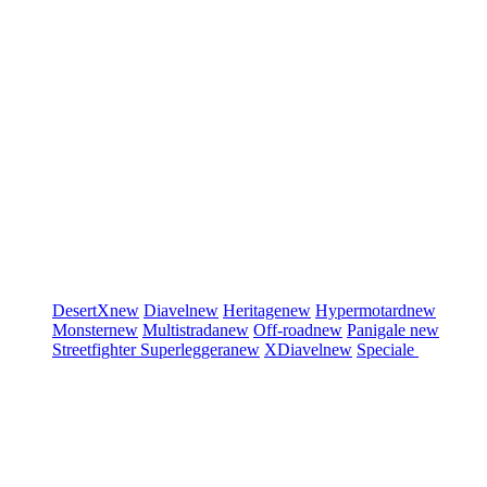
DesertX
new
Diavel
new
Heritage
new
Hypermotard
new
Monster
new
Multistrada
new
Off-road
new
Panigale
new
Streetfighter
Superleggera
new
XDiavel
new
Speciale