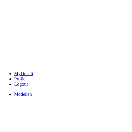
MyDucati
Profiel
Logout
Modellen