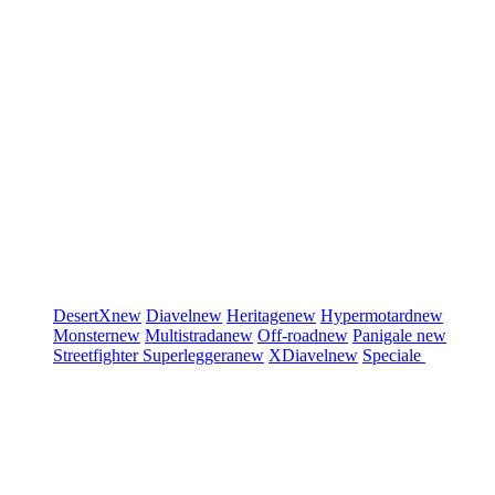
DesertX
new
Diavel
new
Heritage
new
Hypermotard
new
Monster
new
Multistrada
new
Off-road
new
Panigale
new
Streetfighter
Superleggera
new
XDiavel
new
Speciale