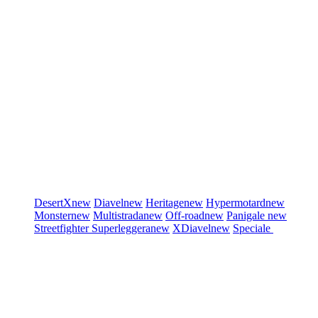
DesertX
new
Diavel
new
Heritage
new
Hypermotard
new
Monster
new
Multistrada
new
Off-road
new
Panigale
new
Streetfighter
Superleggera
new
XDiavel
new
Speciale