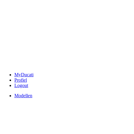
MyDucati
Profiel
Logout
Modellen