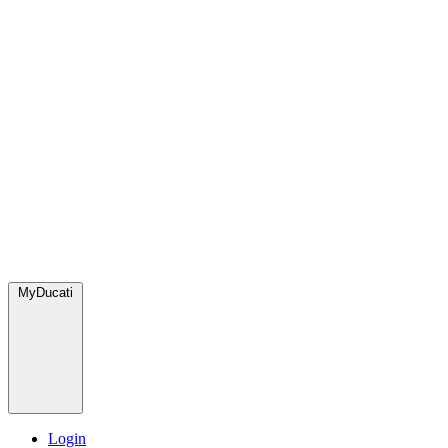
MyDucati
Login