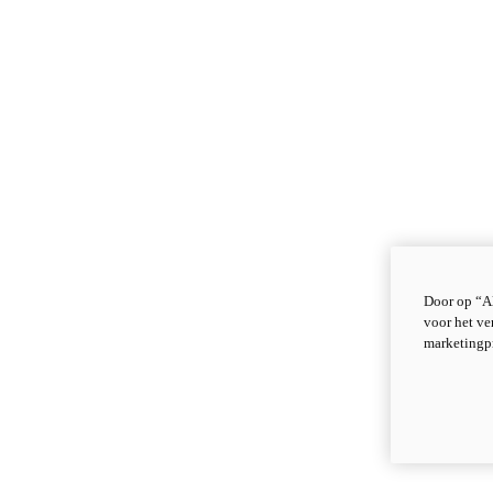
Door op “Al
voor het ve
marketingp