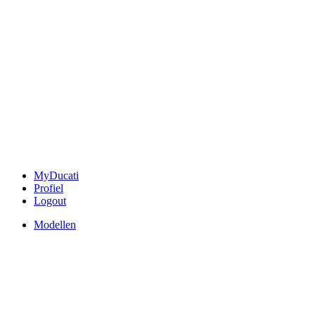
MyDucati
Profiel
Logout
Modellen