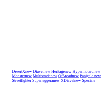
DesertX
new
Diavel
new
Heritage
new
Hypermotard
new
Monster
new
Multistrada
new
Off-road
new
Panigale
new
Streetfighter
Superleggera
new
XDiavel
new
Speciale