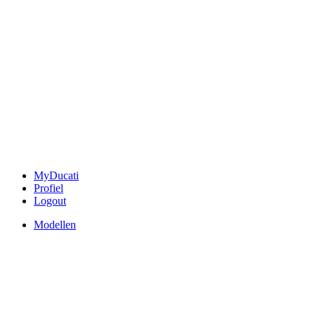
MyDucati
Profiel
Logout
Modellen