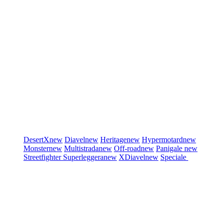
DesertX
new
Diavel
new
Heritage
new
Hypermotard
new
Monster
new
Multistrada
new
Off-road
new
Panigale
new
Streetfighter
Superleggera
new
XDiavel
new
Speciale