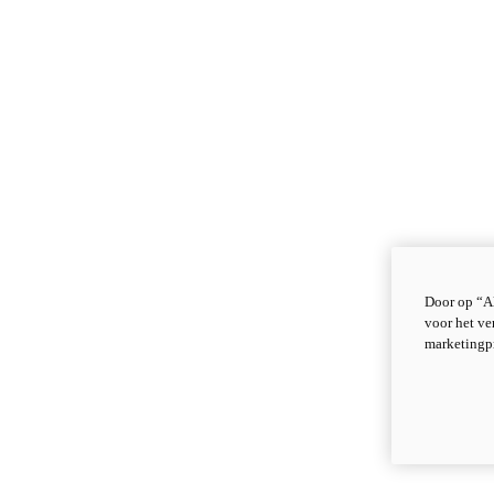
Door op “Al
voor het ve
marketingp