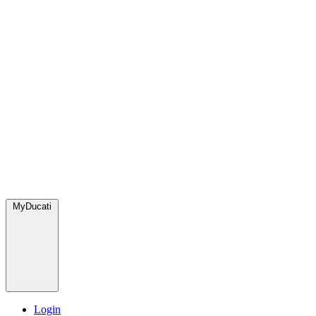
MyDucati
Login