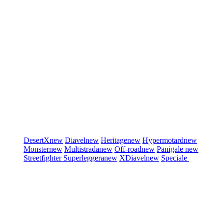
DesertX
new
Diavel
new
Heritage
new
Hypermotard
new
Monster
new
Multistrada
new
Off-road
new
Panigale
new
Streetfighter
Superleggera
new
XDiavel
new
Speciale