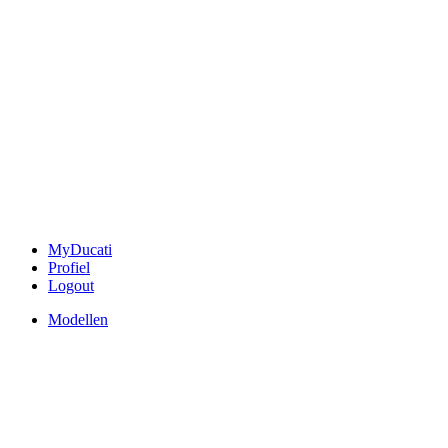
MyDucati
Profiel
Logout
Modellen