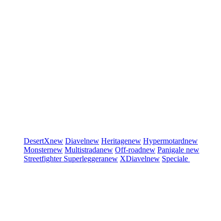
DesertX
new
Diavel
new
Heritage
new
Hypermotard
new
Monster
new
Multistrada
new
Off-road
new
Panigale
new
Streetfighter
Superleggera
new
XDiavel
new
Speciale