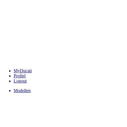
MyDucati
Profiel
Logout
Modellen