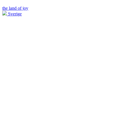
the land of joy
Sverige