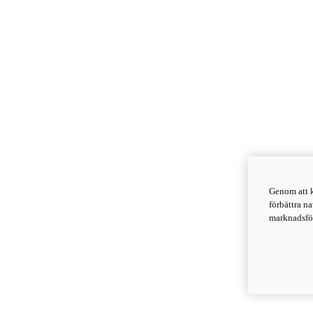
Genom att k
förbättra n
marknadsför