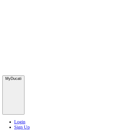
MyDucati
Login
Sign Up