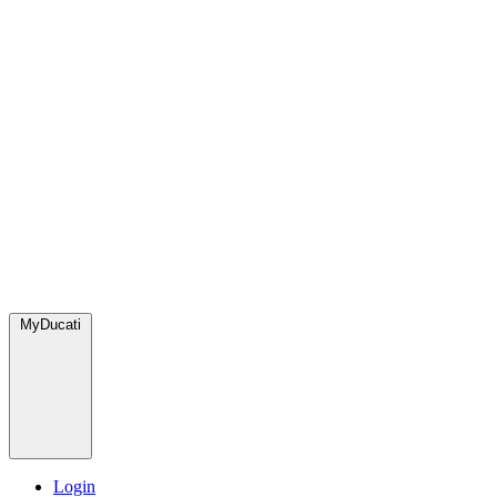
MyDucati
Login