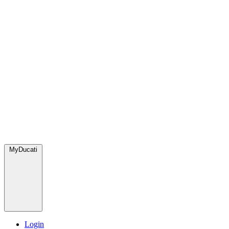
MyDucati
Login