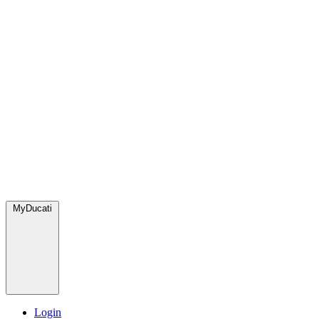
MyDucati
Login