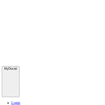
MyDucati
Login