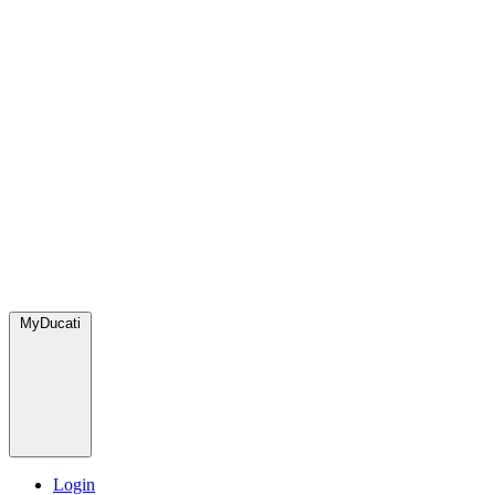
MyDucati
Login