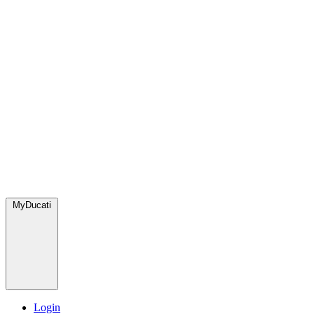
MyDucati
Login