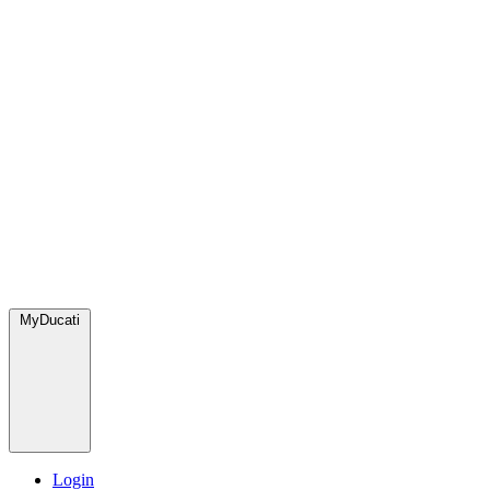
MyDucati
Login