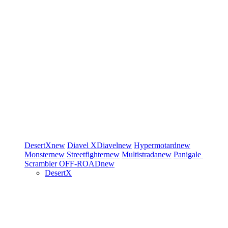
DesertX
new
Diavel
XDiavel
new
Hypermotard
new
Monster
new
Streetfighter
new
Multistrada
new
Panigale
Scrambler
OFF-ROAD
new
DesertX