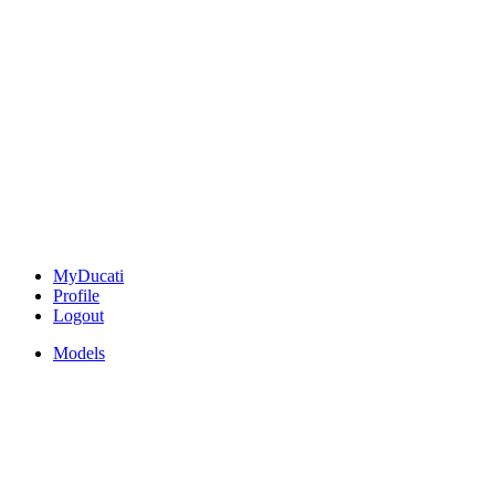
MyDucati
Profile
Logout
Models