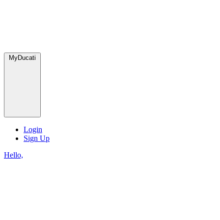
MyDucati
Login
Sign Up
Hello,