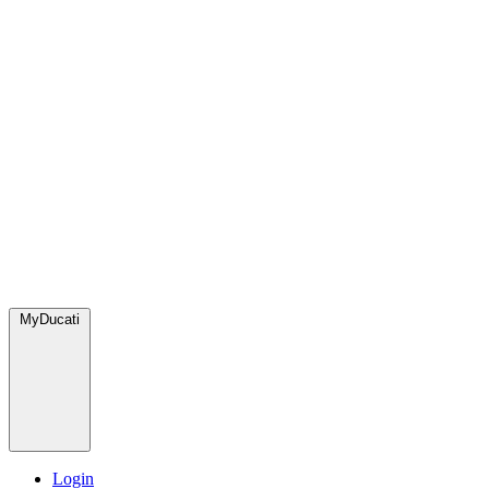
MyDucati
Login