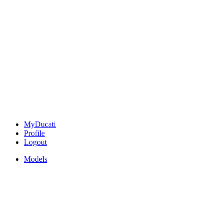
MyDucati
Profile
Logout
Models