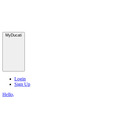
MyDucati
Login
Sign Up
Hello,