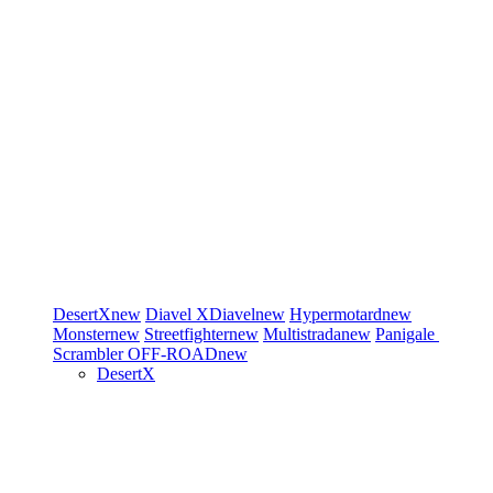
DesertX
new
Diavel
XDiavel
new
Hypermotard
new
Monster
new
Streetfighter
new
Multistrada
new
Panigale
Scrambler
OFF-ROAD
new
DesertX