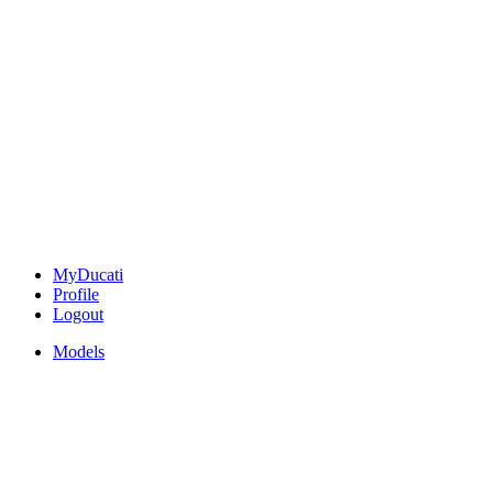
MyDucati
Profile
Logout
Models