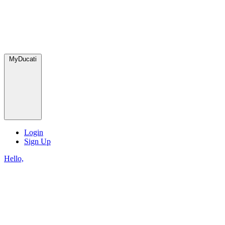
MyDucati
Login
Sign Up
Hello,