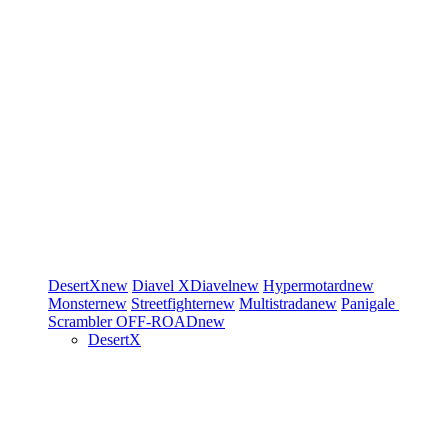
DesertX
new
Diavel
XDiavel
new
Hypermotard
new
Monster
new
Streetfighter
new
Multistrada
new
Panigale
Scrambler
OFF-ROAD
new
DesertX