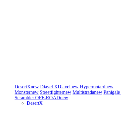
DesertX
new
Diavel
XDiavel
new
Hypermotard
new
Monster
new
Streetfighter
new
Multistrada
new
Panigale
Scrambler
OFF-ROAD
new
DesertX