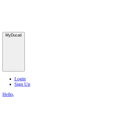
MyDucati
Login
Sign Up
Hello,