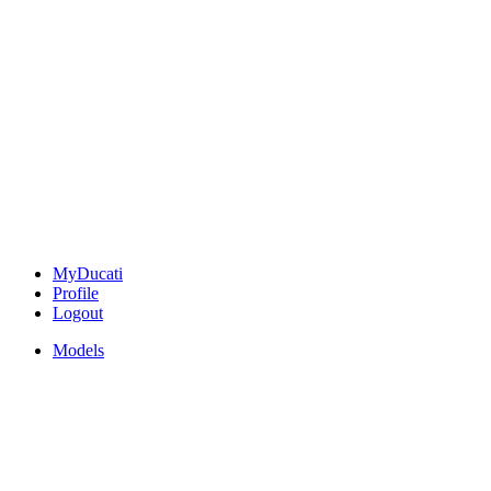
MyDucati
Profile
Logout
Models