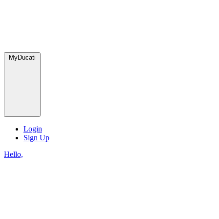
MyDucati
Login
Sign Up
Hello,