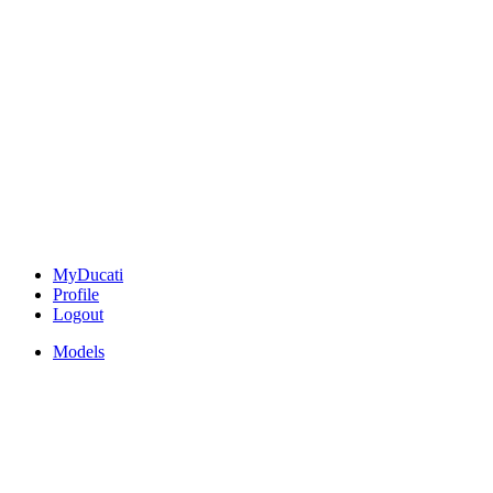
MyDucati
Profile
Logout
Models