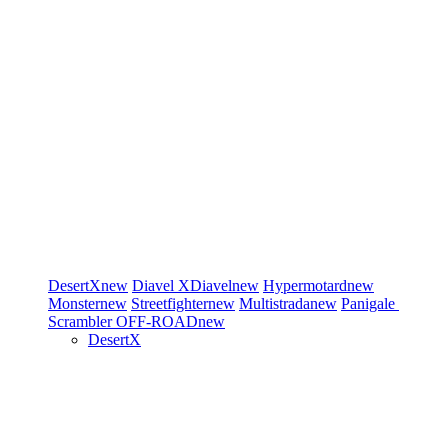
DesertX
new
Diavel
XDiavel
new
Hypermotard
new
Monster
new
Streetfighter
new
Multistrada
new
Panigale
Scrambler
OFF-ROAD
new
DesertX