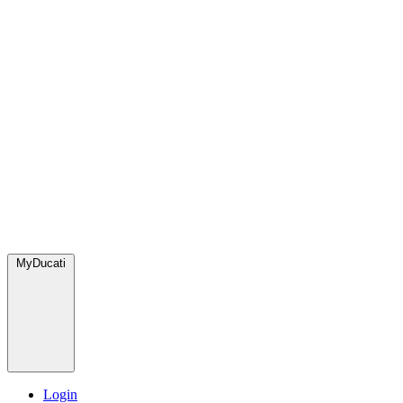
MyDucati
Login