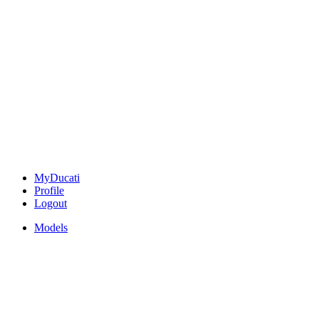
MyDucati
Profile
Logout
Models