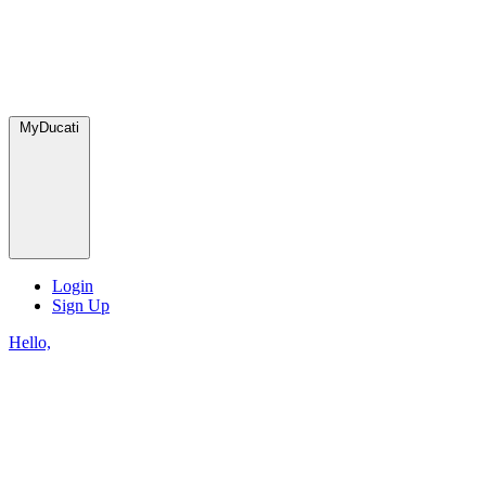
MyDucati
Login
Sign Up
Hello,