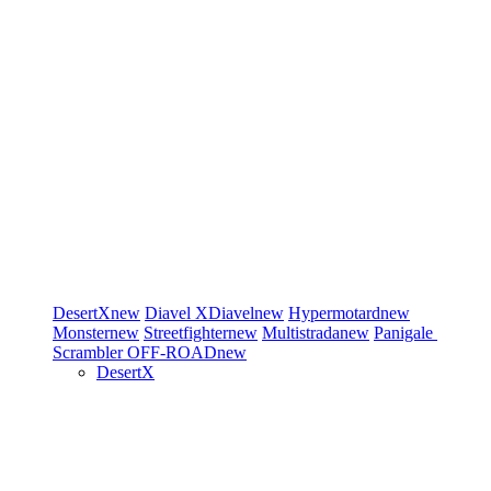
DesertX
new
Diavel
XDiavel
new
Hypermotard
new
Monster
new
Streetfighter
new
Multistrada
new
Panigale
Scrambler
OFF-ROAD
new
DesertX