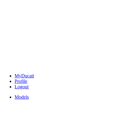
MyDucati
Profile
Logout
Models