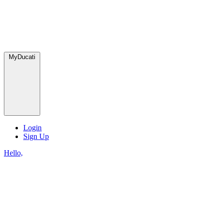
MyDucati
Login
Sign Up
Hello,