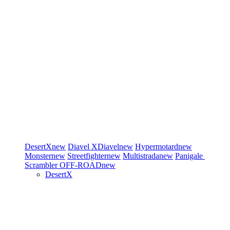
DesertX
new
Diavel
XDiavel
new
Hypermotard
new
Monster
new
Streetfighter
new
Multistrada
new
Panigale
Scrambler
OFF-ROAD
new
DesertX