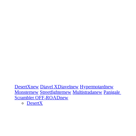
DesertX
new
Diavel
XDiavel
new
Hypermotard
new
Monster
new
Streetfighter
new
Multistrada
new
Panigale
Scrambler
OFF-ROAD
new
DesertX