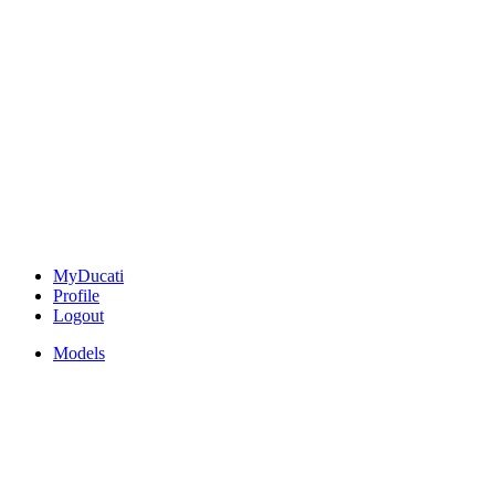
MyDucati
Profile
Logout
Models