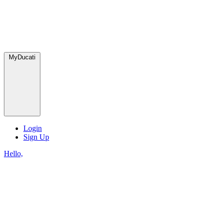
MyDucati
Login
Sign Up
Hello,