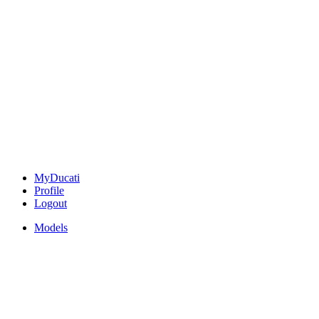
MyDucati
Profile
Logout
Models