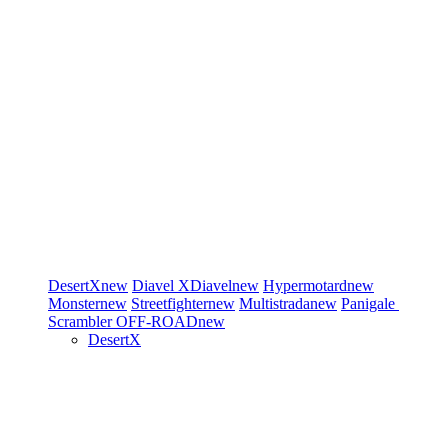
DesertX
new
Diavel
XDiavel
new
Hypermotard
new
Monster
new
Streetfighter
new
Multistrada
new
Panigale
Scrambler
OFF-ROAD
new
DesertX