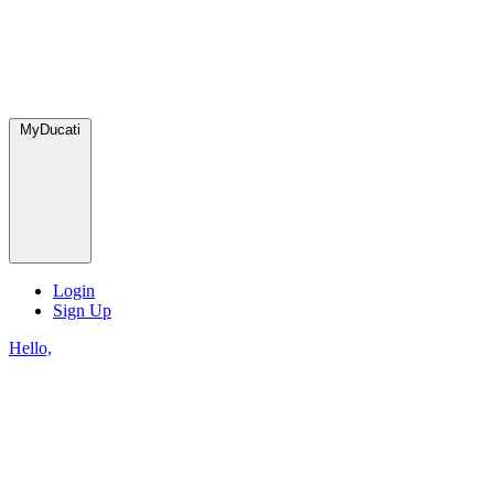
MyDucati
Login
Sign Up
Hello,