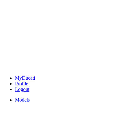
MyDucati
Profile
Logout
Models