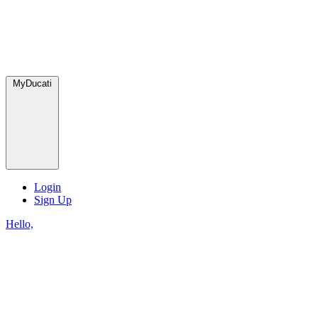
MyDucati
Login
Sign Up
Hello,