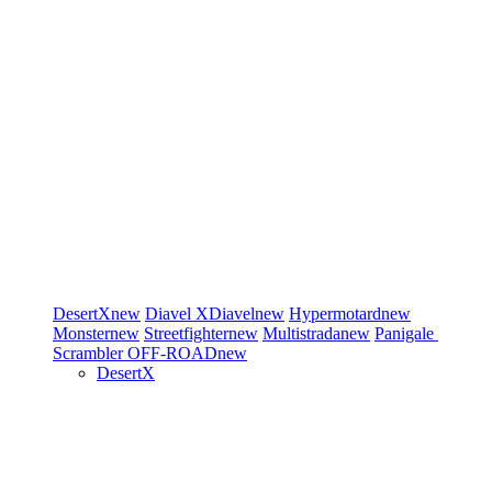
DesertX
new
Diavel
XDiavel
new
Hypermotard
new
Monster
new
Streetfighter
new
Multistrada
new
Panigale
Scrambler
OFF-ROAD
new
DesertX